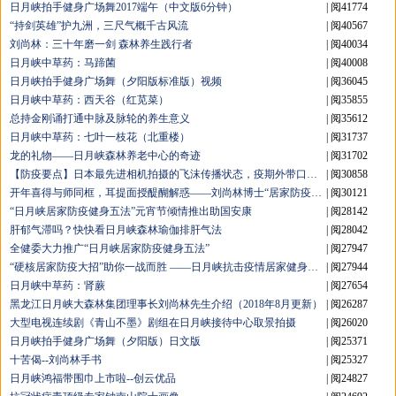
日月峡拍手健身广场舞2017端午（中文版6分钟）
| 阅41774
“持剑英雄”护九洲，三尺气概千古风流
| 阅40567
刘尚林：三十年磨一剑 森林养生践行者
| 阅40034
日月峡中草药：马蹄菌
| 阅40008
日月峡拍手健身广场舞（夕阳版标准版）视频
| 阅36045
日月峡中草药：西天谷（红苋菜）
| 阅35855
总持金刚诵打通中脉及脉轮的养生意义
| 阅35612
日月峡中草药：七叶一枝花（北重楼）
| 阅31737
龙的礼物——日月峡森林养老中心的奇迹
| 阅31702
【防疫要点】日本最先进相机拍摄的飞沫传播状态，疫期外带口罩内强免疫很重要
| 阅30858
开年喜得与师同框，耳提面授醍醐解惑——刘尚林博士“居家防疫健身五法”空中课堂答疑精选（二）
| 阅30121
“日月峡居家防疫健身五法”元宵节倾情推出助国安康
| 阅28142
肝郁气滞吗？快快看日月峡森林瑜伽排肝气法
| 阅28042
全健委大力推广“日月峡居家防疫健身五法”
| 阅27947
“硬核居家防疫大招”助你一战而胜 ——日月峡抗击疫情居家健身五法教学视频问世
| 阅27944
日月峡中草药：肾蕨
| 阅27654
黑龙江日月峡大森林集团理事长刘尚林先生介绍（2018年8月更新）
| 阅26287
大型电视连续剧《青山不墨》剧组在日月峡接待中心取景拍摄
| 阅26020
日月峡拍手健身广场舞（夕阳版）日文版
| 阅25371
十苦偈--刘尚林手书
| 阅25327
日月峡鸿福带围巾上市啦--创云优品
| 阅24827