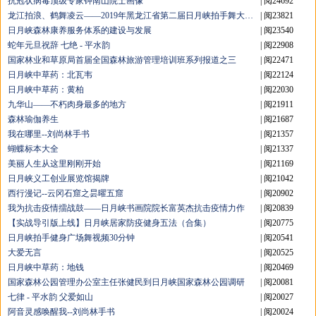
抗冠状病毒顶级专家钟南山院士画像
| 阅24692
龙江拍浪、鹤舞凌云——2019年黑龙江省第二届日月峡拍手舞大赛暨鹤岗市第二届大型广场舞展演完美收官
| 阅23821
日月峡森林康养服务体系的建设与发展
| 阅23540
蛇年元旦祝辞 七绝 - 平水韵
| 阅22908
国家林业和草原局首届全国森林旅游管理培训班系列报道之三
| 阅22471
日月峡中草药：北瓦韦
| 阅22124
日月峡中草药：黄柏
| 阅22030
九华山——不朽肉身最多的地方
| 阅21911
森林瑜伽养生
| 阅21687
我在哪里--刘尚林手书
| 阅21357
蝴蝶标本大全
| 阅21337
美丽人生从这里刚刚开始
| 阅21169
日月峡义工创业展览馆揭牌
| 阅21042
西行漫记--云冈石窟之昙曜五窟
| 阅20902
我为抗击疫情擂战鼓——日月峡书画院院长富英杰抗击疫情力作
| 阅20839
【实战导引版上线】日月峡居家防疫健身五法（合集）
| 阅20775
日月峡拍手健身广场舞视频30分钟
| 阅20541
大爱无言
| 阅20525
日月峡中草药：地钱
| 阅20469
国家森林公园管理办公室主任张健民到日月峡国家森林公园调研
| 阅20081
七律 - 平水韵 父爱如山
| 阅20027
阿音灵感唤醒我--刘尚林手书
| 阅20024