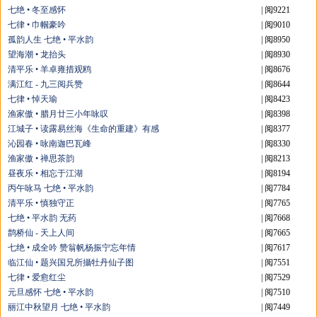
七绝 • 冬至感怀
| 阅9221
七律 • 巾帼豪吟
| 阅9010
孤韵人生 七绝 • 平水韵
| 阅8950
望海潮 • 龙抬头
| 阅8930
清平乐 • 羊卓雍措观鸥
| 阅8676
满江红 - 九三阅兵赞
| 阅8644
七律 • 悼天瑜
| 阅8423
渔家傲 • 腊月廿三小年咏叹
| 阅8398
江城子 • 读露易丝海《生命的重建》有感
| 阅8377
沁园春 • 咏南迦巴瓦峰
| 阅8330
渔家傲 • 禅思茶韵
| 阅8213
昼夜乐 • 相忘于江湖
| 阅8194
丙午咏马 七绝 • 平水韵
| 阅7784
清平乐 • 慎独守正
| 阅7765
七绝 • 平水韵 无药
| 阅7668
鹊桥仙 - 天上人间
| 阅7665
七绝 • 成全吟 赞翁帆杨振宁忘年情
| 阅7617
临江仙 • 题兴国兄所攝牡丹仙子图
| 阅7551
七律 • 爱愈红尘
| 阅7529
元旦感怀 七绝 • 平水韵
| 阅7510
丽江中秋望月 七绝 • 平水韵
| 阅7449