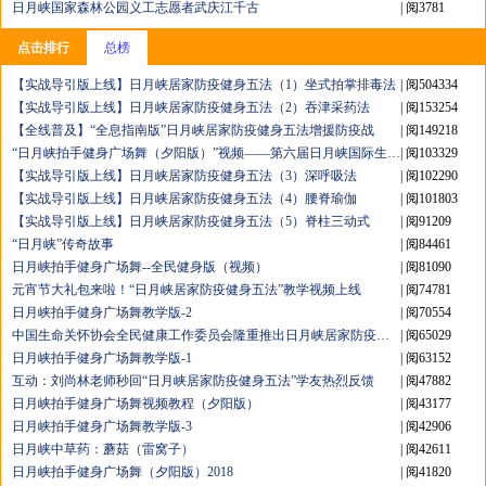
日月峡国家森林公园义工志愿者武庆江千古
| 阅3781
点击排行
总榜
【实战导引版上线】日月峡居家防疫健身五法（1）坐式拍掌排毒法
| 阅504334
【实战导引版上线】日月峡居家防疫健身五法（2）吞津采药法
| 阅153254
【全线普及】“全息指南版”日月峡居家防疫健身五法增援防疫战
| 阅149218
“日月峡拍手健身广场舞（夕阳版）”视频——第六届日月峡国际生态文化节（二）
| 阅103329
【实战导引版上线】日月峡居家防疫健身五法（3）深呼吸法
| 阅102290
【实战导引版上线】日月峡居家防疫健身五法（4）腰脊瑜伽
| 阅101803
【实战导引版上线】日月峡居家防疫健身五法（5）脊柱三动式
| 阅91209
“日月峡”传奇故事
| 阅84461
日月峡拍手健身广场舞--全民健身版（视频）
| 阅81090
元宵节大礼包来啦！“日月峡居家防疫健身五法”教学视频上线
| 阅74781
日月峡拍手健身广场舞教学版-2
| 阅70554
中国生命关怀协会全民健康工作委员会隆重推出日月峡居家防疫健身五法
| 阅65029
日月峡拍手健身广场舞教学版-1
| 阅63152
互动：刘尚林老师秒回“日月峡居家防疫健身五法”学友热烈反馈
| 阅47882
日月峡拍手健身广场舞视频教程（夕阳版）
| 阅43177
日月峡拍手健身广场舞教学版-3
| 阅42906
日月峡中草药：蘑菇（雷窝子）
| 阅42611
日月峡拍手健身广场舞（夕阳版）2018
| 阅41820