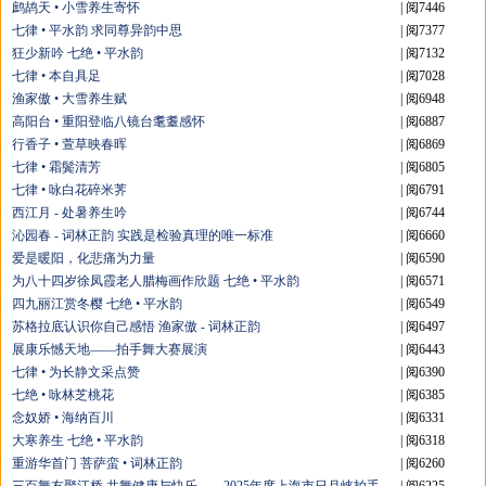
鹧鸪天 • 小雪养生寄怀
| 阅7446
七律 • 平水韵 求同尊异韵中思
| 阅7377
狂少新吟 七绝 • 平水韵
| 阅7132
七律 • 本自具足
| 阅7028
渔家傲 • 大雪养生赋
| 阅6948
高阳台 • 重阳登临八镜台耄耋感怀
| 阅6887
行香子 • 萱草映春晖
| 阅6869
七律 • 霜鬓清芳
| 阅6805
七律 • 咏白花碎米荠
| 阅6791
西江月 - 处暑养生吟
| 阅6744
沁园春 - 词林正韵 实践是检验真理的唯一标准
| 阅6660
爱是暖阳，化悲痛为力量
| 阅6590
为八十四岁徐凤霞老人腊梅画作欣题 七绝 • 平水韵
| 阅6571
四九丽江赏冬樱 七绝 • 平水韵
| 阅6549
苏格拉底认识你自己感悟 渔家傲 - 词林正韵
| 阅6497
展康乐憾天地——拍手舞大赛展演
| 阅6443
七律 • 为长静文采点赞
| 阅6390
七绝 • 咏林芝桃花
| 阅6385
念奴娇 • 海纳百川
| 阅6331
大寒养生 七绝 • 平水韵
| 阅6318
重游华首门 菩萨蛮 • 词林正韵
| 阅6260