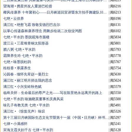
三百舞友聚江桥 共舞健康与快乐——2025年度上海市日月峡拍手舞展演
| 阅6225
望海潮 • 携星州友人重游巴松措
| 阅6216
椰风传康养 十年聚初心——日月峡巡回宣讲暨东方拍手舞建队10周年大会圆满举行
| 阅6213
七绝 • 云供养
| 阅6196
满江红 • 绝壑飞霜 致敬安德烈巴吉尔
| 阅6131
以掌心传递森林康养理念 用舞步绘就二次创业鸿图
| 阅6102
七绝 • 平水韵 墨脱观海市蜃楼
| 阅5834
渡江云 • 三星堆青铜太阳形器
| 阅5801
腊八粥 七绝 • 平水韵
| 阅5793
霜降养生吟 七绝 • 平水韵
| 阅5778
七绝 • 咏墨脱杜鹃
| 阅5767
桂枝香 • 寒露养生
| 阅5754
沁园春 - 缅怀先辈赵一曼烈士
| 阅5630
滿江红 • 丽江明月捎去我的思念
| 阅5624
满江红 • 小兴安岭秋色赋
| 阅5579
临终关怀：生命最后的尊严之光——写在陈景艳永远离开的路上
| 阅5550
七绝 • 平水韵 咏施晓英董事长庆典风采
| 阅5500
咏孔子有教无类 七绝 • 平水韵
| 阅5491
满江红 • 《惊蛰无声》咏叹
| 阅5326
第十三届日月峡国际生态文化节暨第十一届《中国 • 日月峡》杯书画艺术展评比结果揭晓
| 阅5297
七律 • 小满感怀
| 阅5241
宋海文霞夫妇千古 七律 • 平水韵
| 阅5128