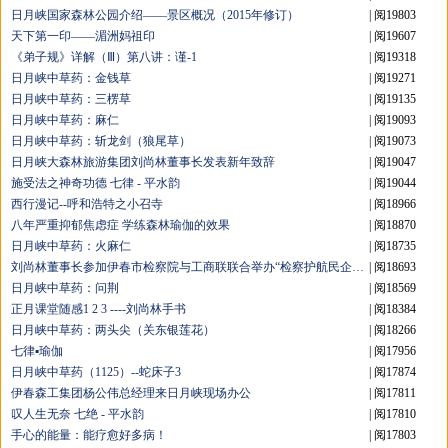
日月峡国家森林公园介绍——景区概况（2015年修订）
| 阅19803
天下第一印——湄洲妈祖印
| 阅19607
《弟子规》详解（Ⅲ）第八讲：谨-1
| 阅19318
日月峡中草药：金钱草
| 阅19271
日月峡中草药：三楞草
| 阅19135
日月峡中草药：麻仁
| 阅19093
日月峡中草药：斩龙剑（狼尾草）
| 阅19073
日月峡大森林旅游集团刘尚林董事长发表新年致辞
| 阅19047
施受法之神奇功德 七律 - 平水韵
| 阅19044
西行漫记--呼和浩特之小召寺
| 阅18966
八年严重抑郁焦虑症 学练森林瑜伽的效果
| 阅18870
日月峡中草药：火麻仁
| 阅18735
刘尚林董事长参加伊春市检察院与工商联联合举办“检察护航民企发展”检察开放日活动
| 阅18693
日月峡中草药：问荆
| 阅18569
正月课堂随感1 2 3 ----刘尚林手书
| 阅18384
日月峡中草药：两头尖（关东银莲花）
| 阅18266
七律▪瑜伽
| 阅17956
日月峡中草药（1125）--蛇床子3
| 阅17874
伊春森工集团杨公伟总经理来日月峡现场办公
| 阅17811
叹人生无奈 七绝 - 平水韵
| 阅17810
手心的能量：能疗愈好多病！
| 阅17803