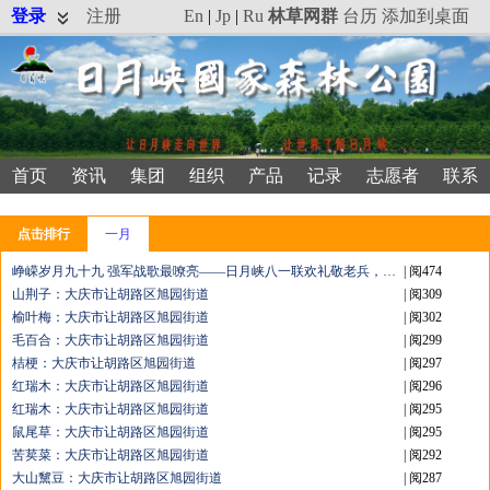
登录
注册
En
|
Jp
|
Ru
林草网群
台历
添加到桌面
首页
资讯
集团
组织
产品
记录
志愿者
联系
点击排行
一月
峥嵘岁月九十九 强军战歌最嘹亮——日月峡八一联欢礼敬老兵，表彰防汛先锋
| 阅474
山荆子：大庆市让胡路区旭园街道
| 阅309
榆叶梅：大庆市让胡路区旭园街道
| 阅302
毛百合：大庆市让胡路区旭园街道
| 阅299
桔梗：大庆市让胡路区旭园街道
| 阅297
红瑞木：大庆市让胡路区旭园街道
| 阅296
红瑞木：大庆市让胡路区旭园街道
| 阅295
鼠尾草：大庆市让胡路区旭园街道
| 阅295
苦荬菜：大庆市让胡路区旭园街道
| 阅292
大山黧豆：大庆市让胡路区旭园街道
| 阅287