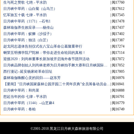
生与死之赞歌 七绝 - 平水韵
| 阅17760
日月峡中草药：山白菊（山马兰）
| 阅17612
忆军旅五十载 七律 - 平水韵
| 阅17545
日月峡中草药（1171）--石韦1
| 阅17478
森林瑜伽养生效应录——杨传山
| 阅17437
日月峡中草药：蚁狮（沙挼子）
| 阅17402
日月峡中草药：独活（白芷）
| 阅17387
赵戈同志遗体告别仪式在八宝山革命公墓隆重举行
| 阅17274
喇荣五明佛学院尸陀林：带你走进生命轮回的真相！
| 阅17114
迎接2020：刘尚林董事长新加坡开启海外春节团拜活动
| 阅17072
日月峡品牌创始人刘尚林老师为日月峡拍手舞大赛和日月峡国际森林美食节发来音频祝贺
| 阅17052
西行漫记--延安杨家岭革命旧址
| 阅17005
森林瑜伽唤醒心灵的回归——赵东芳
| 阅16976
【要闻】“日月峡国家森林公园开园二十周年庆典”全员筹备动员会议召开
| 阅16941
日月峡中草药：和尚菜
| 阅16888
想起当年的你 七律 - 平水韵
| 阅16791
日月峡中草药（1144）--山芝麻4
| 阅16779
日月峡中草药：卷柏
| 阅16749
©2001-2018 黑龙江日月峡大森林旅游有限公司