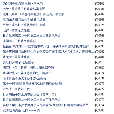
为兴国先生点赞 七律 • 平水韵
| 阅5102
七绝 • 题施董日月峡森林瀑布照
| 阅5081
续唐 • 刘象 《早春池亭独游》诗 五绝 - 平水韵
| 阅4982
海南东方日月峡拍手健身广场舞
| 阅4863
五绝 • 观电影《惊蛰无声》有感
| 阅4825
七律 • 赠黄淦波先生
| 阅4786
日月峡国家森林公园义工志愿者陈景艳千古
| 阅4763
沁园春 - 日月峡文化盛会
| 阅4699
忆往昔 展未来——佳木斯市桦川县日月峡拍手舞团队的新年致辞
| 阅4690
第十三届日月峡国际生态文化节暨首届“诗话人生”杯诗词大赛圆满举行
| 阅4662
水龙吟 • 果果塘咏叹
| 阅4481
共赴日月峡 再续新篇章
| 阅4410
满江红 • 贺世乒赛中国男女团体双夺冠
| 阅4389
水调歌头 - 松花江悲吼启九三阅兵式
| 阅4374
绿水青山今更美 日月同辉启新程
| 阅4331
第十一届“国际日月峡杯”艺术展书画笔会精彩
| 阅4276
破阵子 • 格萨尔王赞
| 阅4222
日月峡拍手舞上海市队员心得分享（二）
| 阅4086
日月峡国家森林公园义工志愿者丁保信千古
| 阅4070
喜报！嫩江市拍手健身俱乐部队在“全民健身日” 舞赛中摘得季军
| 阅3854
点赞战飞先生 七律 • 平水韵
| 阅3806