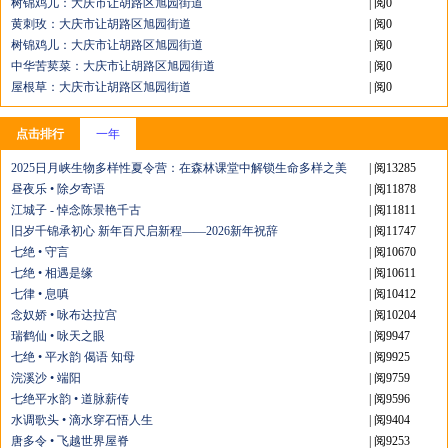
树锦鸡儿：大庆市让胡路区旭园街道
| 阅0
黄刺玫：大庆市让胡路区旭园街道
| 阅0
树锦鸡儿：大庆市让胡路区旭园街道
| 阅0
中华苦荬菜：大庆市让胡路区旭园街道
| 阅0
屋根草：大庆市让胡路区旭园街道
| 阅0
点击排行
一年
2025日月峡生物多样性夏令营：在森林课堂中解锁生命多样之美
| 阅13285
昼夜乐 • 除夕寄语
| 阅11878
江城子 - 悼念陈景艳千古
| 阅11811
旧岁千锦承初心 新年百尺启新程——2026新年祝辞
| 阅11747
七绝 • 守言
| 阅10670
七绝 • 相遇是缘
| 阅10611
七律 • 息嗔
| 阅10412
念奴娇 • 咏布达拉宫
| 阅10204
瑞鹤仙 • 咏天之眼
| 阅9947
七绝 • 平水韵 偈语 知母
| 阅9925
浣溪沙 • 端阳
| 阅9759
七绝平水韵 • 道脉薪传
| 阅9596
水调歌头 • 滴水穿石悟人生
| 阅9404
唐多令 • 飞越世界屋脊
| 阅9253