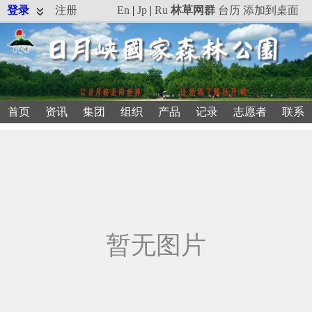
登录
注册
En
|
Jp
|
Ru
林草网群
台历
添加到桌面
首页
资讯
集团
组织
产品
记录
志愿者
联系