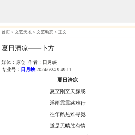
首页
>
文艺天地
>
文艺动态
> 正文
夏日清凉——卜方
媒体：原创 作者：日月峡
专业号：
日月峡
2024/6/24 9:49:11
夏日清凉
夏至刚至天朦胧
淫雨霏霏路难行
往年酷热难寻觅
道是无晴胜有情