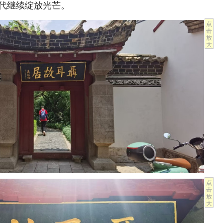
代继续绽放光芒。
点
击
放
大
点
击
放
大