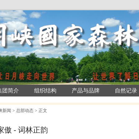
集团简介
组织结构
产品与品牌
自然记录
峡新闻
>
总部动态
> 正文
傲 - 词林正韵