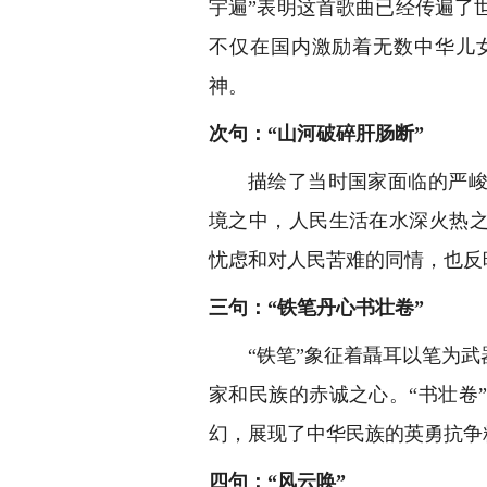
宇遍”表明这首歌曲已经传遍了
不仅在国内激励着无数中华儿
神。
次句：“山河破碎肝肠断”
描绘了当时国家面临的严
境之中，人民生活在水深火热之
忧虑和对人民苦难的同情，也反
三句：“铁笔丹心书壮卷”
“铁笔”象征着聶耳以笔为
家和民族的赤诚之心。“书壮卷
幻，展现了中华民族的英勇抗争
四句：“风云唤”