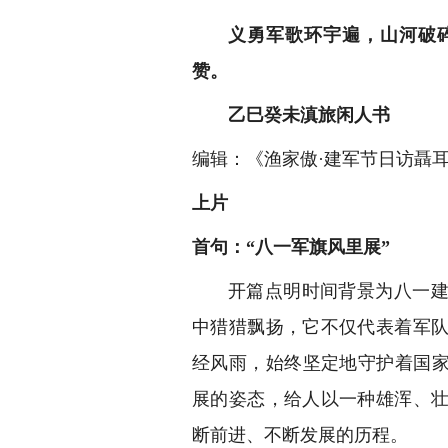
义勇军歌环宇遍，山河破
赞。
乙巳癸未滇旅闲人书
编辑：《渔家傲·建军节日访聶
上片
首句：“八一军旗风里展”
开篇点明时间背景为八一
中猎猎飘扬，它不仅代表着军
经风雨，始终坚定地守护着国家
展的姿态，给人以一种雄浑、
断前进、不断发展的历程。