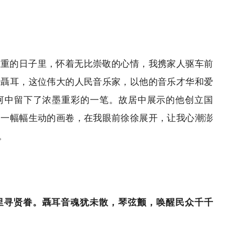
庄重的日子里，怀着无比崇敬的心情，我携家人驱车前
。聶耳，这位伟大的人民音乐家，以他的音乐才华和爱
河中留下了浓墨重彩的一笔。故居中展示的他创立国
同一幅幅生动的画卷，在我眼前徐徐展开，让我心潮澎
。
里寻贤眷。聶耳音魂犹未散，琴弦颤，唤醒民众千千