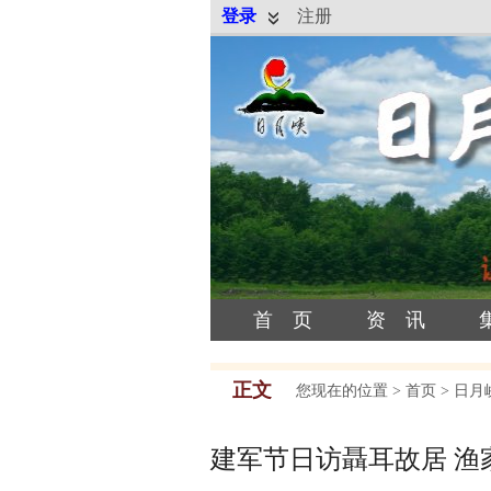
登录
注册
首 页
资 讯
正文
您现在的位置 >
首页
>
日月
建军节日访聶耳故居 渔家