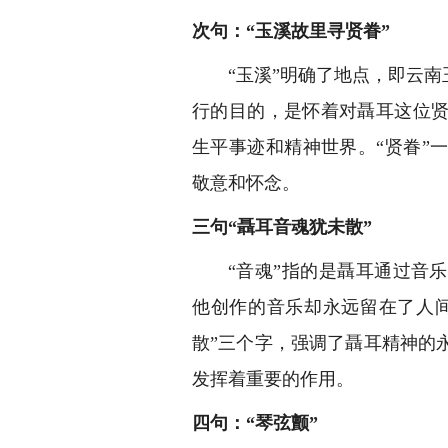
次句：“玉溪故里寻贤眷”
“玉溪”明确了地点，即云
行的目的，是怀着对聶耳这位
生平事迹和精神世界。“贤眷”
敬意和怀念。
三句“聶耳音魂犹未散”
“音魂”指的是聶耳通过音
他创作的音乐却永远留在了人
散”三个字，强调了聶耳精神的
发挥着重要的作用。
四句：“琴弦颤”