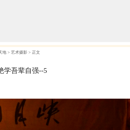
天地
>
艺术摄影
> 正文
学吾辈自强--5