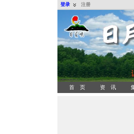
登录
注册
首 页
资 讯