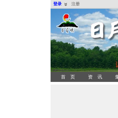
登录
注册
首 页
资 讯