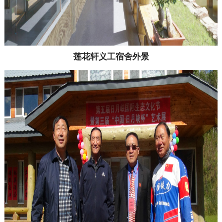
莲花轩义工宿舍外景