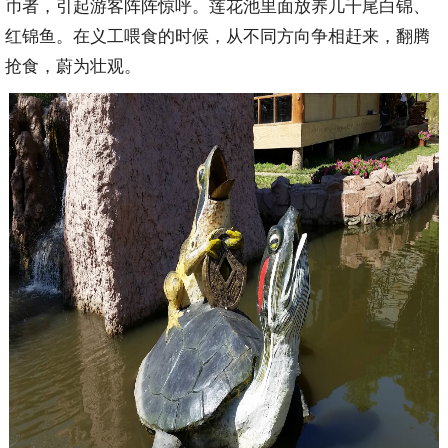
币者，引起游客阵阵惊呼。莲花池里面放养几千尾白锦、
红锦鱼。在义工喂食的时候，从不同方向争相赶来，翻腾
抢食，蔚为壮观。