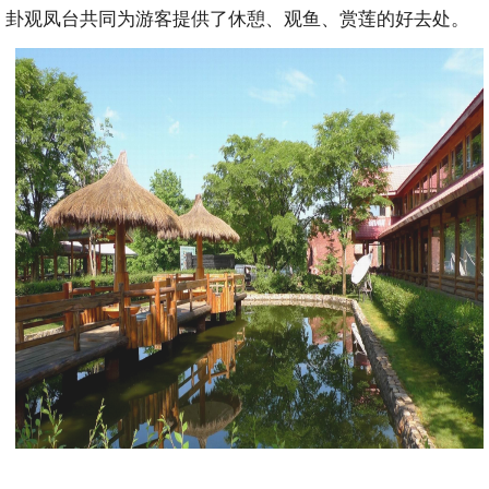
卦观凤台共同为游客提供了休憩、观鱼、赏莲的好去处。