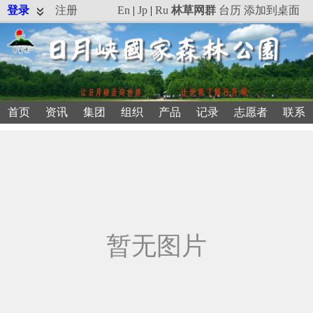
登录
注册
En
|
Jp
|
Ru
林草网群
台历
添加到桌面
首页
资讯
集团
组织
产品
记录
志愿者
联系