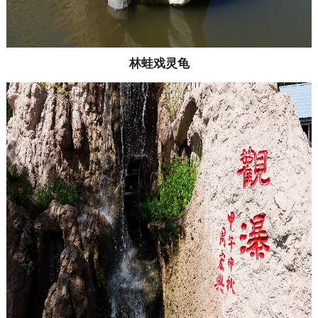
林蛙戏灵龟