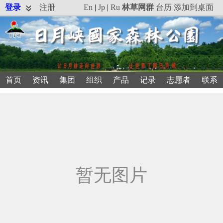
登录
注册
En
|
Jp
|
Ru
林草网群
台历
添加到桌面
首页
资讯
集团
组织
产品
记录
志愿者
联系