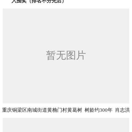
入围奖（排名不分先后）
重庆铜梁区南城街道黄桷门村黄葛树 树龄约300年 肖志洪