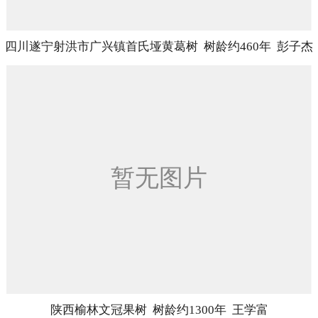
四川遂宁射洪市广兴镇首氏垭黄葛树 树龄约460年 彭子杰
陕西榆林文冠果树 树龄约1300年 王学富