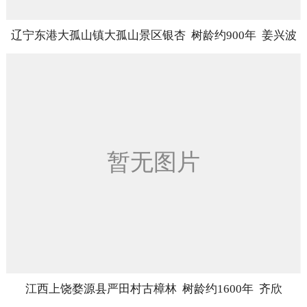
辽宁东港大孤山镇大孤山景区银杏 树龄约900年 姜兴波
江西上饶婺源县严田村古樟林 树龄约1600年 齐欣