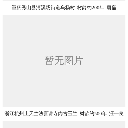
重庆秀山县清溪场街道乌杨树 树龄约200年 唐磊
浙江杭州上天竺法喜讲寺内古玉兰 树龄约500年 汪一良