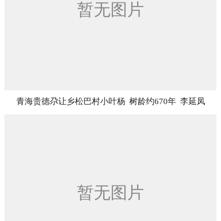
青海贵德尕让乡松巴村小叶杨 树龄约670年 李延凤