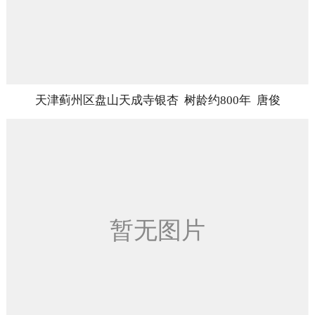
天津蓟州区盘山天成寺银杏 树龄约800年 唐俊