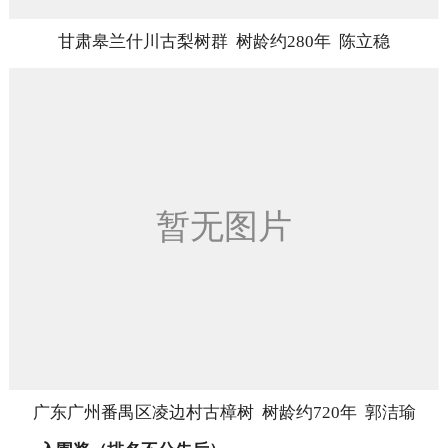
甘肃皋兰什川古梨树群 树龄约280年 陈立稳
广东广州番禺区凌边村古樟树 树龄约720年 郭洁瑜