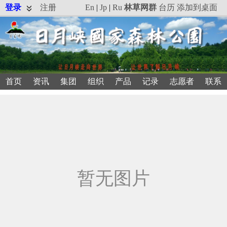
登录
注册
En
|
Jp
|
Ru
林草网群
台历
添加到桌面
首页
资讯
集团
组织
产品
记录
志愿者
联系