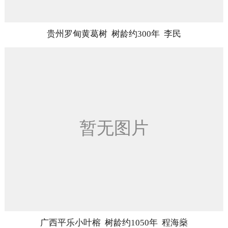
贵州罗甸黄葛树 树龄约300年 李民
广西平乐小叶榕 树龄约1050年 程海燊