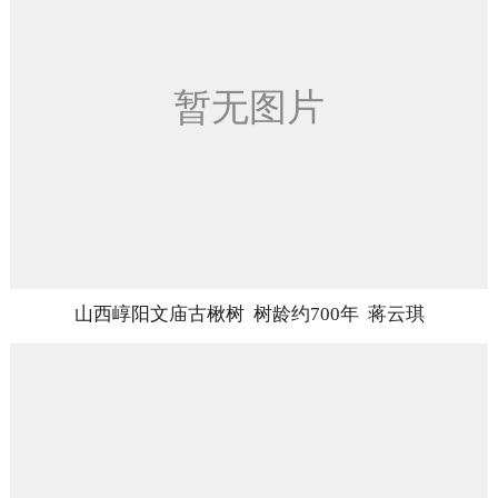
山西崞阳文庙古楸树 树龄约700年 蒋云琪