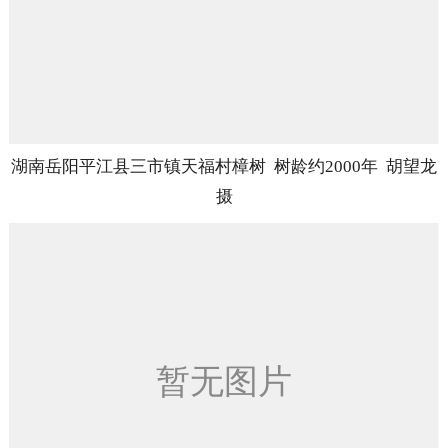
湖南岳阳平江县三市镇天福村樟树 树龄约2000年 胡望龙
摄