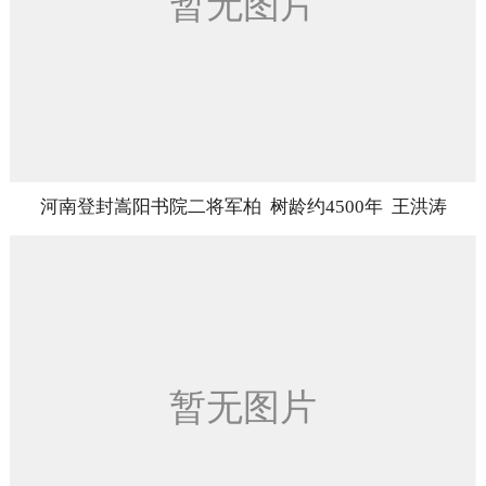
河南登封嵩阳书院二将军柏 树龄约4500年 王洪涛