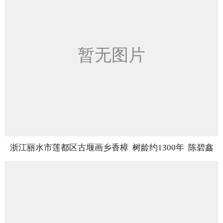
浙江丽水市莲都区古堰画乡香樟 树龄约1300年 陈碧鑫