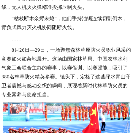
线，无人机灭火弹精准投掷压制火头。
“枯枝断木余烬未熄”，他们手持油锯连续切割倒木，
背负式风力灭火机协同阻断火线。
……
8月26日—29日，一场聚焦森林草原防火员职业风采的
竞赛如火如荼地展开。这场由国家林草局、中国农林水利
气象工会联合主办的赛事，以赛促训、以赛强能，吸引了
380名林草防火精英参赛。镜头下，定格了这些绿水青山守
卫者震撼与感动交织的瞬间，展现着新时代林草防火员的
专业素养与使命担当。