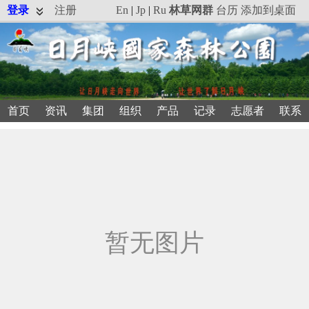
登录
注册
En
|
Jp
|
Ru
林草网群
台历
添加到桌面
首页
资讯
集团
组织
产品
记录
志愿者
联系