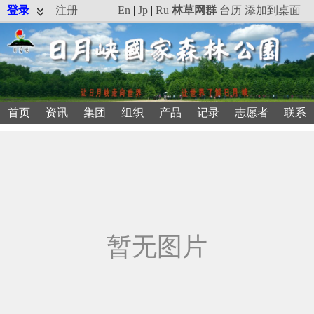
登录
注册
En
|
Jp
|
Ru
林草网群
台历
添加到桌面
首页
资讯
集团
组织
产品
记录
志愿者
联系