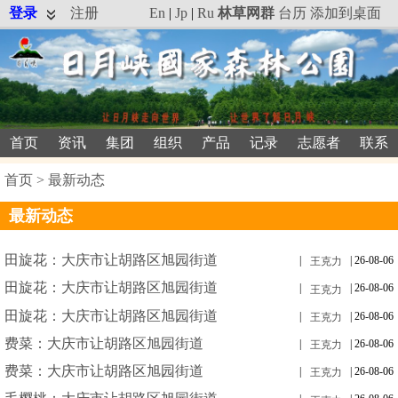
登录
注册
En
|
Jp
|
Ru
林草网群
台历
添加到桌面
首页
资讯
集团
组织
产品
记录
志愿者
联系
首页
> 最新动态
最新动态
田旋花：大庆市让胡路区旭园街道
|
| 26-08-06
王克力
田旋花：大庆市让胡路区旭园街道
|
| 26-08-06
王克力
田旋花：大庆市让胡路区旭园街道
|
| 26-08-06
王克力
费菜：大庆市让胡路区旭园街道
|
| 26-08-06
王克力
费菜：大庆市让胡路区旭园街道
|
| 26-08-06
王克力