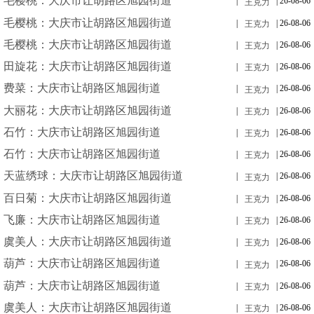
毛樱桃：大庆市让胡路区旭园街道
|
| 26-08-06
王克力
毛樱桃：大庆市让胡路区旭园街道
|
| 26-08-06
王克力
毛樱桃：大庆市让胡路区旭园街道
|
| 26-08-06
王克力
田旋花：大庆市让胡路区旭园街道
|
| 26-08-06
王克力
费菜：大庆市让胡路区旭园街道
|
| 26-08-06
王克力
大丽花：大庆市让胡路区旭园街道
|
| 26-08-06
王克力
石竹：大庆市让胡路区旭园街道
|
| 26-08-06
王克力
石竹：大庆市让胡路区旭园街道
|
| 26-08-06
王克力
天蓝绣球：大庆市让胡路区旭园街道
|
| 26-08-06
王克力
百日菊：大庆市让胡路区旭园街道
|
| 26-08-06
王克力
飞廉：大庆市让胡路区旭园街道
|
| 26-08-06
王克力
虞美人：大庆市让胡路区旭园街道
|
| 26-08-06
王克力
葫芦：大庆市让胡路区旭园街道
|
| 26-08-06
王克力
葫芦：大庆市让胡路区旭园街道
|
| 26-08-06
王克力
虞美人：大庆市让胡路区旭园街道
|
| 26-08-06
王克力