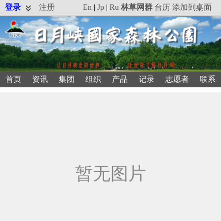
登录
注册
En
|
Jp
|
Ru
林草网群
台历
添加到桌面
首页
资讯
集团
组织
产品
记录
志愿者
联系